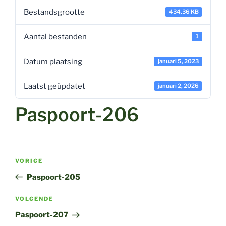
Bestandsgrootte
434.36 KB
Aantal bestanden
1
Datum plaatsing
januari 5, 2023
Laatst geüpdatet
januari 2, 2026
Paspoort-206
Bericht
Vorig
VORIGE
navigatie
bericht
Paspoort-205
Volgend
VOLGENDE
bericht
Paspoort-207