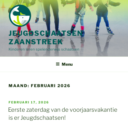
Ga
naar
de
inhoud
JEUGDSCHAATSEN
ZAANSTREEK
Kinderen leren spelenderwijs schaatsen
Menu
MAAND:
FEBRUARI 2026
GEPLAATST
FEBRUARI 17, 2026
OP
Eerste zaterdag van de voorjaarsvakantie
is er Jeugdschaatsen!