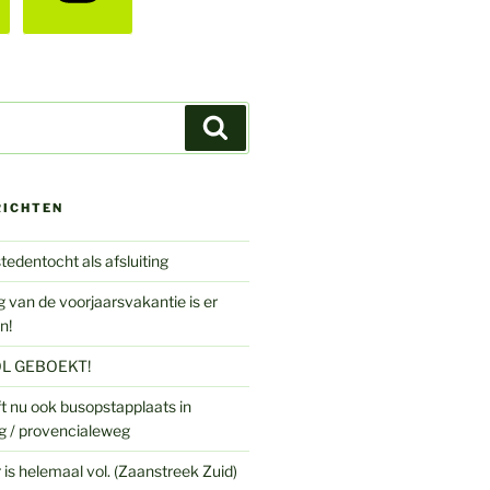
Zoeken
RICHTEN
tedentocht als afsluiting
 van de voorjaarsvakantie is er
n!
L GEBOEKT!
t nu ook busopstapplaats in
g / provencialeweg
is helemaal vol. (Zaanstreek Zuid)