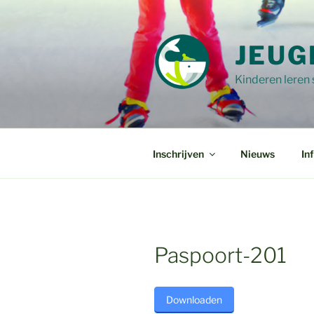
Ga
naar
de
JEUG
inhoud
Kinderen leren
Inschrijven
Nieuws
In
Paspoort-201
Downloaden