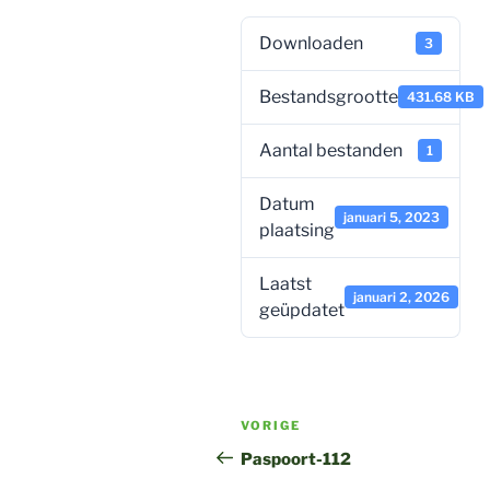
Downloaden
3
Bestandsgrootte
431.68 KB
Aantal bestanden
1
Datum
januari 5, 2023
plaatsing
Laatst
januari 2, 2026
geüpdatet
Bericht
Vorig
VORIGE
navigatie
bericht
Paspoort-112