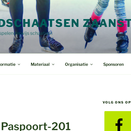
DSCHAATSEN ZAANS
 spelenderwijs schaatsen
formatie
Materiaal
Organisatie
Sponsoren
VOLG ONS O
Paspoort-201