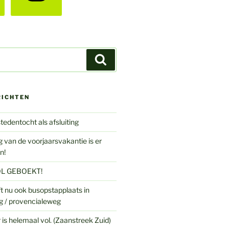
Zoeken
RICHTEN
tedentocht als afsluiting
 van de voorjaarsvakantie is er
n!
L GEBOEKT!
t nu ook busopstapplaats in
g / provencialeweg
is helemaal vol. (Zaanstreek Zuid)