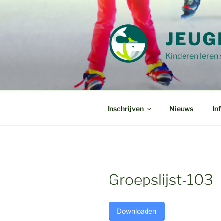
Ga
naar
de
JEUG
inhoud
Kinderen leren
Inschrijven
Nieuws
In
Groepslijst-103
Downloaden