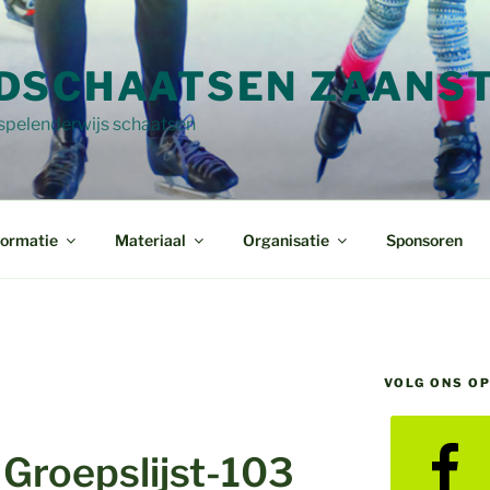
DSCHAATSEN ZAANS
 spelenderwijs schaatsen
formatie
Materiaal
Organisatie
Sponsoren
VOLG ONS O
Groepslijst-103