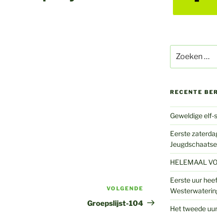
Zoeken
naar:
RECENTE BE
Geweldige elf-s
Eerste zaterdag
Jeugdschaatse
HELEMAAL VO
Eerste uur heef
VOLGENDE
Volgend
Westerwaterin
bericht
Groepslijst-104
Het tweede uur 