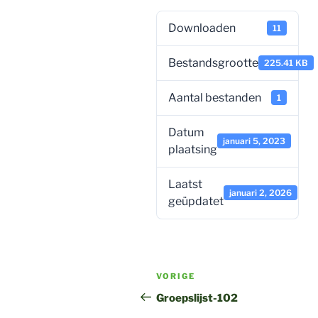
Downloaden
11
Bestandsgrootte
225.41 KB
Aantal bestanden
1
Datum
januari 5, 2023
plaatsing
Laatst
januari 2, 2026
geüpdatet
Bericht
Vorig
VORIGE
navigatie
bericht
Groepslijst-102