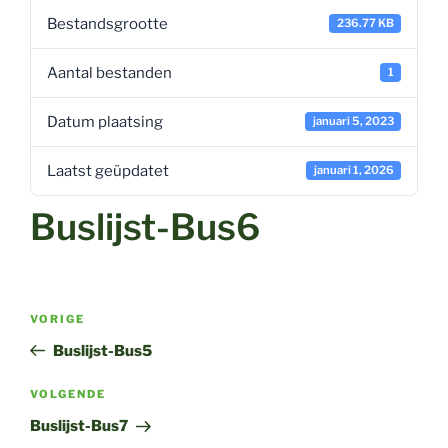
Bestandsgrootte
236.77 KB
Aantal bestanden
1
Datum plaatsing
januari 5, 2023
Laatst geüpdatet
januari 1, 2026
Buslijst-Bus6
Bericht
Vorig
VORIGE
navigatie
bericht
Buslijst-Bus5
Volgend
VOLGENDE
bericht
Buslijst-Bus7