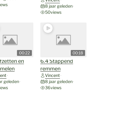
iews
8 jaar geleden
•
50
views
00:22
00:18
fzetten en
6.4 Stappend
amelen
remmen
ent
Vincent
•
•
ar geleden
8 jaar geleden
•
•
iews
36
views