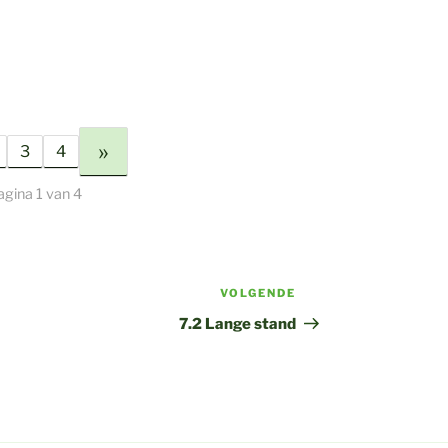
»
3
4
agina 1 van 4
VOLGENDE
Volgend
bericht
7.2 Lange stand