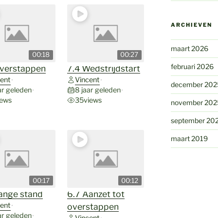
ARCHIEVEN
maart 2026
00:18
00:27
februari 2026
Overstappen
7.4 Wedstrijdstart
ent
Vincent
•
•
december 202
ar geleden
8 jaar geleden
•
•
iews
35
views
november 202
september 20
maart 2019
00:17
00:12
ange stand
6.7 Aanzet tot
ent
•
overstappen
ar geleden
•
Vincent
•