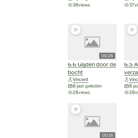
38
views
37
v
00:28
6.6 Glijden door de
6.5 A
bocht
verz
Vincent
Vinc
•
8 jaar geleden
8 ja
•
28
views
28
v
00:18