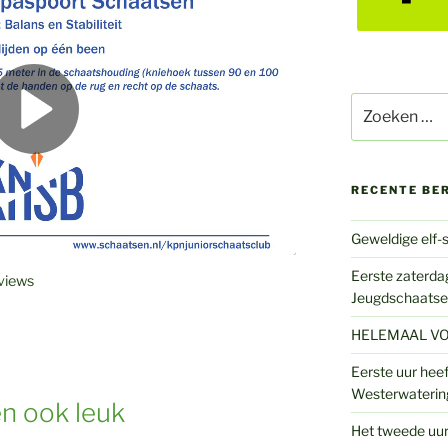
Zoeken
naar:
RECENTE BE
Geweldige elf-s
Eerste zaterdag
views
Jeugdschaatse
HELEMAAL VO
Eerste uur heef
Westerwaterin
en ook leuk
Het tweede uur 