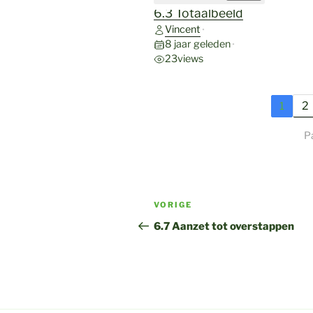
6.3 Totaalbeeld
Vincent
•
8 jaar geleden
•
23
views
2
1
P
Bericht
Vorig
VORIGE
navigatie
bericht
6.7 Aanzet tot overstappen