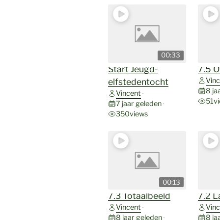
00:33
Start Jeugd-
7.5 
Vinc
elfstedentocht
8 ja
Vincent
•
51
v
7 jaar geleden
•
350
views
00:13
7.3 Totaalbeeld
7.2 L
Vincent
Vinc
•
8 jaar geleden
8 ja
•