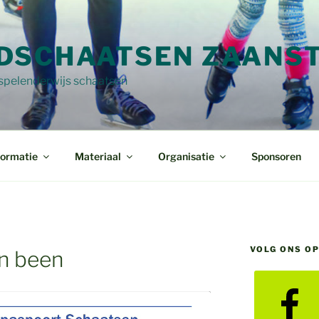
DSCHAATSEN ZAANS
 spelenderwijs schaatsen
formatie
Materiaal
Organisatie
Sponsoren
VOLG ONS O
én been