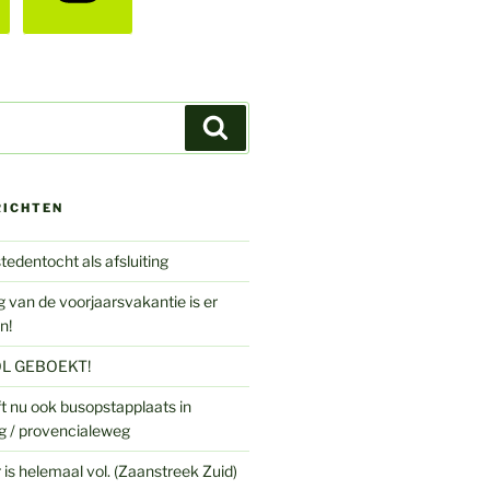
Zoeken
RICHTEN
tedentocht als afsluiting
 van de voorjaarsvakantie is er
n!
L GEBOEKT!
t nu ook busopstapplaats in
g / provencialeweg
is helemaal vol. (Zaanstreek Zuid)