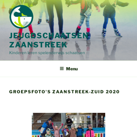
Ga
naar
de
inhoud
JEUGDSCHAATSEN
ZAANSTREEK
Kinderen leren spelenderwijs schaatsen
Menu
GROEPSFOTO'S ZAANSTREEK-ZUID 2020