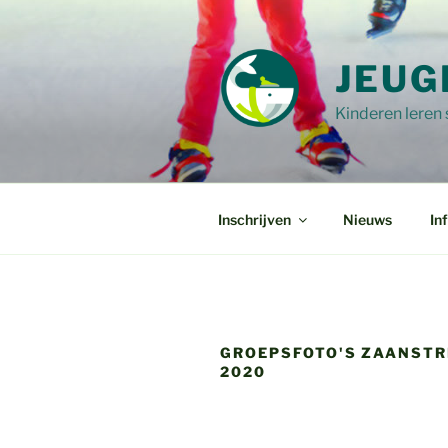
Ga
naar
de
JEUG
inhoud
Kinderen leren
Inschrijven
Nieuws
In
GROEPSFOTO'S ZAANSTR
2020