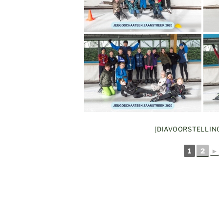
[DIAVOORSTELLIN
1
2
►